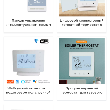
Панель управления
Цифровой коллекторный
интеллектуальным теплым
комнатный термостат с
полом. Термостат с
подогревом пола
электрической
беспроводной с
нагревательной пленкой.
радиочастотным
приемником для нагрева
водогрейного котла
Wi-Fi умный термостат с
Программируемый
подогревом пола, ручной
термостат для газового
комнатный термостат,
котла с ЖК-батарейками
газовый котел, регулятор
3AA и типом C
температуры, питание
через USB