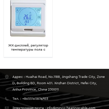
ЖК-дисплей, регулятор
температуры пола с
подогревом,
программируемый
цифровой комнатный
термостат с подогревом
пола, сенсорный экран
Адрес : Huaihai Road, No.1188, Jingshang Trade City, Zone
D, Building BD, Room 401. Xinzhan District, Hefei City,
Anhui Province, China 230011
Тел. : +8655165876703
Электронная почта : info@minco-heatingcable.com