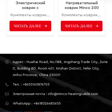
Электрический
Нагревательный
коврик с
коврик Minco 200
подогревом пола
Вт/м2, ширина 0,5–
Комплекты ковриков для подогрева пола — это очень практичный и экономичный способ добавить теплый комфорт в ваш дом. Эти системы отопления обеспечивают равномерное распределение тепла, где бы они ни были установлены в доме. В сочетании с низкими затратами на установку и эксплуатацию полы с подогревом являются экономичным способом создания идеальной температуры окружающей среды.
Комплекты ковриков для подогрева пола — это очень практичный и экономичный способ добавить теплый комфорт в ваш дом. Эти системы отопления обеспечивают равномерное распределение тепла, где бы они ни были установлены в доме. В сочетании с низкими затратами на установку и эксплуатацию полы с подогревом являются экономичным способом создания идеальной температуры окружающей среды.
Minco 100 Вт/м2
15 м2, ширина 0,5 м.
ЧИТАТЬ ДАЛЕЕ
ЧИТАТЬ ДАЛЕЕ
Адрес : Huaihai Road, No.1188, Jingshang Trade City, Zone
D, Building BD, Room 401. Xinzhan District, Hefei City,
Anhui Province, China 230011
Тел. : +8655165876703
Электронная почта : info@minco-heatingcable.com
WhatsApp : +8618326683655