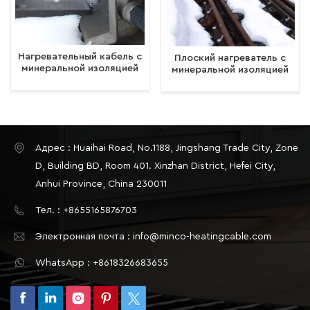
Нагревательный кабель с
Плоский нагреватель с
минеральной изоляцией
минеральной изоляцией
для железнодорожных
для защиты от
путей, антифриз для
замерзания
железнодорожных вилок,
железнодорожных вилок
по индивидуальному
заказу
Адрес : Huaihai Road, No.1188, Jingshang Trade City, Zone
D, Building BD, Room 401. Xinzhan District, Hefei City,
Anhui Province, China 230011
Тел. : +8655165876703
Электронная почта : info@minco-heatingcable.com
WhatsApp : +8618326683655