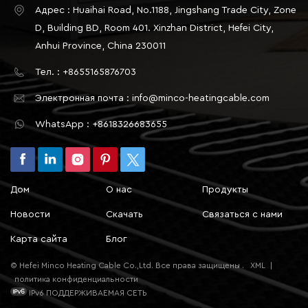
бетонный пол, деревянный пол, керамическую
Адрес : Huaihai Road, No.1188, Jingshang Trade City, Zone
плитку, виниловый пол (пол ПВХ) и каменно-
D, Building BD, Room 401. Xinzhan District, Hefei City,
пластиковый пол (пол SPC) в основном
Anhui Province, China 230011
заключается в теплопроводности, требованиях к
Тел. : +8655165876703
установке и применимости. В частности,
следующим образом: 1. Электрический теплый
Электронная почта : info@minco-heatingcable.com
пол под бетонный пол. Теплопроводность: Бетон
WhatsApp : +8618326683655
обладает хорошей теплоаккумулирующей
способностью, но его теплопроводность
относительно низкая, поэтому для передачи
тепла к поверхности требуется много
Дом
О нас
Продукты
времени. Требования к установке: Процесс
установки относительно сложен и требует
Новости
Скачать
Связаться с нами
предварительной установки системы подогрева
Карта сайта
Блог
пола перед заливкой бетона. После завершения
заливки последующие модификации будут
© Hefei Minco Heating Cable Co.,Ltd. Все права защищены .
XML
|
затруднены. Применимые сценарии: Подходит
политика конфиденциальности
для жилых, коммерческих зданий и
IPv6 ПОДДЕРЖИВАЕМАЯ СЕТЬ
промышленных полов, особенно в районах, где