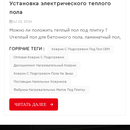
Установка электрического теплого
пола
Jul 22, 2024
Можно ли положить теплый пол под плитку ?
Uтеплый пол для бетонного пола. ламинатный пол,
электрический пол с подогревом. Можно ли
ГОРЯЧИЕ ТЕГИ :
Коврик С Подогревом Под Пол OEM
положить электрический пол с подогревом под
виниловый защелкивающийся пол?? Благодаря
Оптовая Коврик С Подогревом
отзывам клиентов выяснилось, что среди людей
Дропшиппинг Нагревательный Коврик
возникает дилемма при использовании полов с
Коврик С Подогревом Пола На Заказ
подогревом из разных материалов. Во-первых,
Поставщик Напольных Ковриков
одну и ту же систему можно использовать для
Фабрика Нагревательных Матов Под Плитку
электрического теплого пола под бетонным
полом, деревянным полом, керамической
ЧИТАТЬ ДАЛЕЕ
плиткой, виниловым полом (пол из ПВХ) и
каменным пластиковым полом (пол из SPC).
Дальше давайте посмотрим. Разница между
установкой электрического теплого пола под