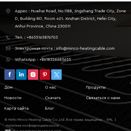
режиме реального времени через мобильное
Адрес : Huaihai Road, No.1188, Jingshang Trade City, Zone
приложение. Эта удобная функция
дистанционного управления позволяет вам по-
D, Building BD, Room 401. Xinzhan District, Hefei City,
настоящему осуществлять всесторонний уход за
Anhui Province, China 230011
вашим домом 24 часа в сутки, 7 дней в
Тел. : +8655165876703
неделю.Наконец, давайте поговорим о
регулировании всего дома. Этот умный
Электронная почта : info@minco-heatingcable.com
термостат с Wi-Fi под полом может
WhatsApp : +8618326683655
контролировать температуру в нескольких
комнатах вашего дома одновременно,
гарантируя, что в каждой комнате будет
достигнута идеальная температура. Таким
Дом
О нас
Продукты
образом, вам больше не придется покупать
отдельный термостат для каждой комнаты, что
Новости
Скачать
Связаться с нами
экономит средства и упрощает процесс
Карта сайта
Блог
эксплуатации.
© Hefei Minco Heating Cable Co.,Ltd. Все права защищены .
XML
|
политика конфиденциальности