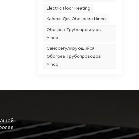
наки
Electric Floor Heating
Кабель Для Обогрева Minco
уход
твом
Обогрев Трубопроводов
Minco
Саморегулирующийся
Обогрев Трубопроводов
Minco
нашей
более