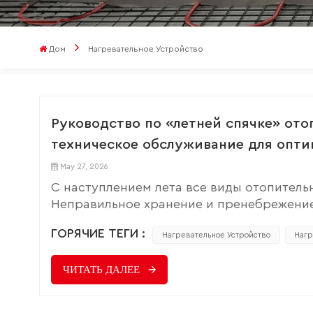
Дом
Нагревательное Устройство
Руководство по «летней спячке» от
техническое обслуживание для опт
May 27, 2026
С наступлением лета все виды отопитель
Неправильное хранение и пренебрежение
и увеличению потребления энергии. Прав
ГОРЯЧИЕ ТЕГИ :
продлевает срок их службы, но и устраня
Нагревательное Устройство
Нагр
очистка для предотвращения образовани
ЧИТАТЬ ДАЛЕЕ
сначала протрите поверхность сухой ткан
внимательно проверьте пленку на наличи
пятен аккуратно протрите хорошо отжато