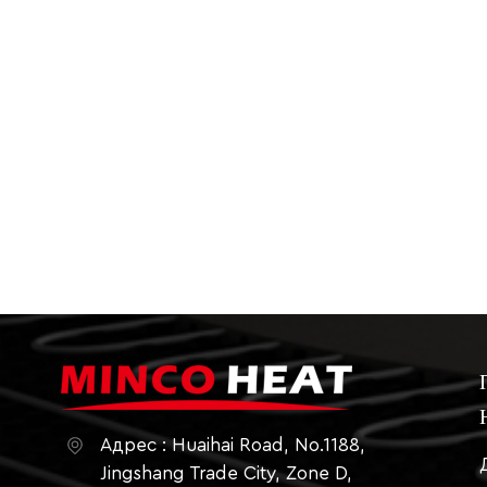
предотвращения опасностей.Проверяйте 
влаги, поврежденных проводов или укус
незамедлительно, а не ждите зимы, когд
обеспечит вам тепло и комфорт зимой. Ес
или устранению неполадок, обращайтесь 
Адрес : Huaihai Road, No.1188,
Jingshang Trade City, Zone D,