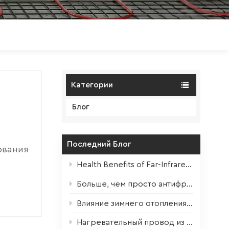
Polski
Magyar
zh-CN
Категории
Блог
Последний Блог
ования
ко
Health Benefits of Far-Infrared Underfloor Heating
льная
Больше, чем просто антифриз – нагревательные ленты на все сезоны.
пленки
Влияние зимнего отопления на комнатные растения + советы по выживанию
ения
Нагревательный провод из углеродного волокна – высокоэффективный сердечник для современных электрических систем подогрева пола.