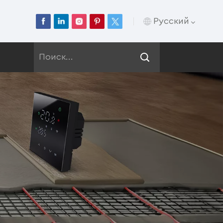
Русский
English
Français
Deutsch
Русский
Italiano
Español
Português
عربي