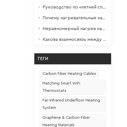
водой,
Руководство по «летней спячке» отопительных приборов: научно обоснованное техническое обслуживание для оптимальной работы следующей зимой.
Почему нагревательные кабели служат в 3 раза дольше? Ключевой фактор раскрыт!
иткой и
Неравномерный нагрев нагревательной пленки? Решение всего в одном шаге!
ческих
Если
Какова взаимосвязь между частотой использования и сроком службы сиденья с подогревом?
али от
ТЕГИ
 вилки
 от
Carbon Fiber Heating Cables
держите
Matching Smart WiFi
а не
Thermostats
ат в
зволит
Far-Infrared Underfloor Heating
System
ли в
Graphene & Carbon Fiber
обы
Heating Materials