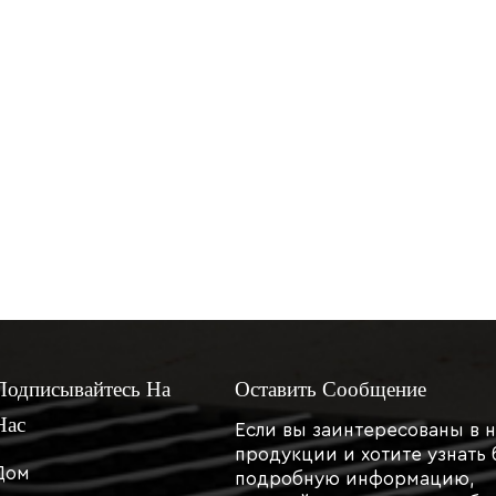
свои устройства каждые две недели. Ищите приз
ов грызунов. Устраняйте любые проблемы
а они вам срочно понадобятся.Тщательный летний 
ли у вас возникнут вопросы по уходу за устройс
к нам в любое время.
Подписывайтесь На
Оставить Сообщение
Нас
Если вы заинтересованы в 
продукции и хотите узнать 
Дом
подробную информацию,