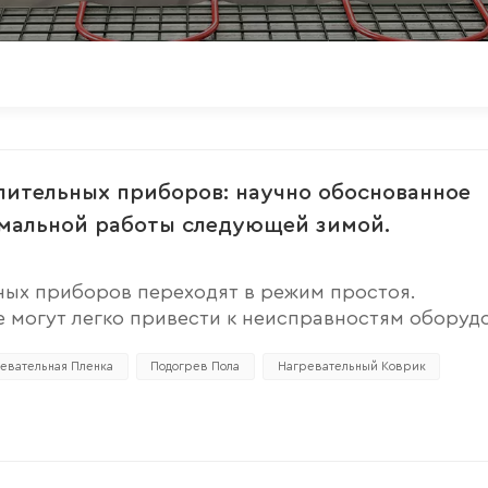
опительных приборов: научно обоснованное
имальной работы следующей зимой.
ных приборов переходят в режим простоя.
 могут легко привести к неисправностям оборуд
ильное летнее техническое обслуживание не толь
ет потенциальные угрозы безопасности. 1. Тщате
евательная Пленка
Подогрев Пола
Нагревательный Коврик
я плесени.После использования нагревательной 
ью или щеткой для удаления пыли и грязи, затем
е царапин, отслоений или повреждений. Для удал
й влажной тканью и храните пленку только после