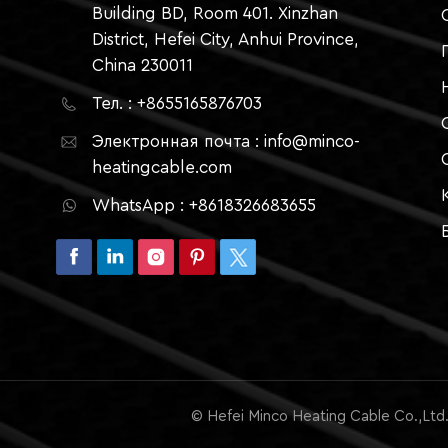
Building BD, Room 401. Xinzhan
District, Hefei City, Anhui Province,
China 230011
Тел. : +8655165876703
Электронная почта : info@minco-
heatingcable.com
WhatsApp : +8618326683655
© Hefei Minco Heating Cable Co.,Lt