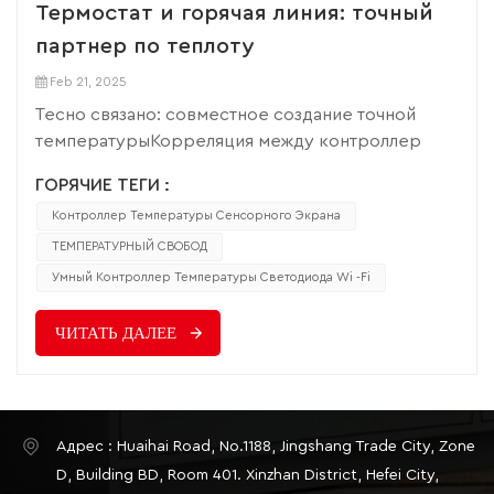
Термостат и горячая линия: точный
партнер по теплоту
Feb 21, 2025
Тесно связано: совместное создание точной
температурыКорреляция между контроллер
температуры А нагревательный провод является
ГОРЯЧИЕ ТЕГИ :
ключом для точного контроля температуры.
Контроллер Температуры Сенсорного Экрана
Термостат обеспечивает «умный мозг» для
нагревательного провода, определяя, когда он
ТЕМПЕРАТУРНЫЙ СВОБОД
работает и когда он останавливается. Когда
Умный Контроллер Температуры Светодиода Wi -Fi
термостат обнаруживает, что температура
окружающей среды ниже установленного
ЧИТАТЬ ДАЛЕЕ
нижнего предела, он отправит сигнал для
включения цепи нагревательного провода, в
результате чего нагревательный проволока
запускает работу, генерирует тепло и повысит
Адрес : Huaihai Road, No.1188, Jingshang Trade City, Zone
температуру окружающей среды; Когда
D, Building BD, Room 401. Xinzhan District, Hefei City,
температура поднимается до установленного