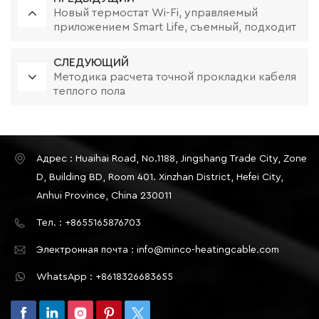
Новый термостат Wi-Fi, управляемый
приложением Smart Life, съемный, подходит
для многих типов рамок
СЛЕДУЮЩИЙ
Методика расчета точной прокладки кабеля
теплого пола
Адрес : Huaihai Road, No.1188, Jingshang Trade City, Zone
D, Building BD, Room 401. Xinzhan District, Hefei City,
Anhui Province, China 230011
Тел. : +8655165876703
Электронная почта : info@minco-heatingcable.com
WhatsApp : +8618326683655