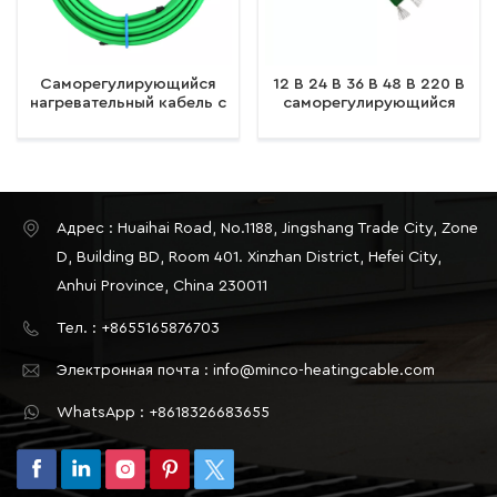
Саморегулирующийся
12 В 24 В 36 В 48 В 220 В
нагревательный кабель с
саморегулирующийся
оплеткой Защита от
электрический
замерзания
нагревательный кабель
Саморегулирующийся
для плавления снега и
электрический
льда
нагревательный кабель
для крыш и водосточных
Адрес : Huaihai Road, No.1188, Jingshang Trade City, Zone
желобов.
D, Building BD, Room 401. Xinzhan District, Hefei City,
Anhui Province, China 230011
Тел. : +8655165876703
Электронная почта : info@minco-heatingcable.com
WhatsApp : +8618326683655