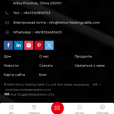
Anhui Province, China 230011
Тел. : +8655165876703
Электронная почта : info@minco-heatingcable.com
WhatsApp : +8618326683655
Дом
О нас
Продукты
Новости
Скачать
Связаться с нами
Карта сайта
Блог
© Hefei Minco Heating Cable Co.,Ltd. Все права защищены .
XML
|
политика конфиденциальности
IPv6 ПОДДЕРЖИВАЕМАЯ СЕТЬ
Дом
Продукты
Контакт
WhatsApp