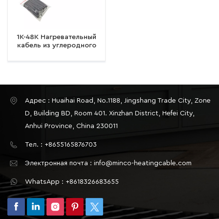
1K-48K Нагревательный
кабель из углеродного
волокна Электрический
подогрев пола Теплый
инфракрасный провод
для обогрева пола
Адрес : Huaihai Road, No.1188, Jingshang Trade City, Zone
D, Building BD, Room 401. Xinzhan District, Hefei City,
Anhui Province, China 230011
Тел. : +8655165876703
Электронная почта : info@minco-heatingcable.com
WhatsApp : +8618326683655